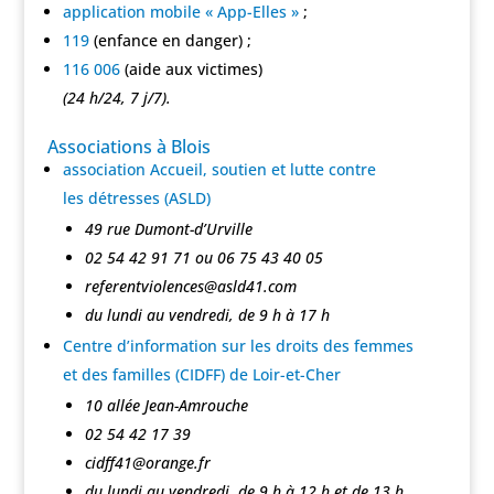
application mobile « App-Elles »
;
119
(enfance en danger) ;
116 006
(aide aux victimes)
(24 h/24, 7 j/7).
Associations à Blois
association Accueil, soutien et lutte contre
les détresses (ASLD)
49 rue Dumont-d’Urville
02 54 42 91 71 ou 06 75 43 40 05
referentviolences@asld41.com
du lundi au vendredi, de 9 h à 17 h
Centre d’information sur les droits des femmes
et des familles (CIDFF) de Loir-et-Cher
10 allée Jean-Amrouche
02 54 42 17 39
cidff41@orange.fr
du lundi au vendredi, de 9 h à 12 h et de 13 h