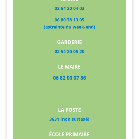
02 54 20 04 03
06 80 78 13 05
(astreinte du week-end)
GARDERIE
02 54 20 05 20
LE MAIRE
06 82 00 07 86
LA POSTE
3631 (non surtaxé)
ÉCOLE PRIMAIRE