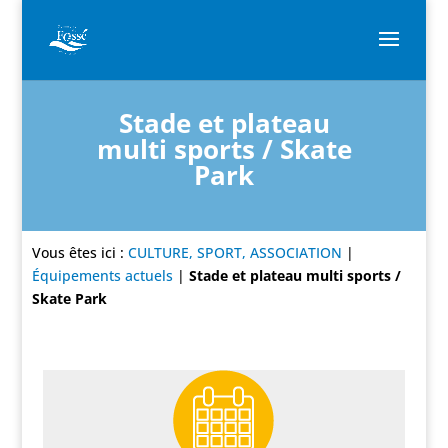
Stade et plateau
multi sports / Skate
Park
Vous êtes ici :
CULTURE, SPORT, ASSOCIATION
|
Équipements actuels
|
Stade et plateau multi sports /
Skate Park