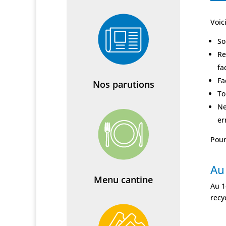
Voic
So
Re
fa
Fa
Nos parutions
To
Ne
er
Pour
Au 
Menu cantine
Au 1
recy