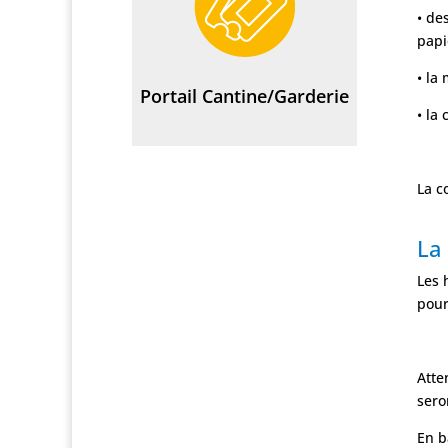
•
des
papi
•
la 
Portail Cantine/Garderie
•
la 
La c
La
Les 
pour
Atte
sero
En b