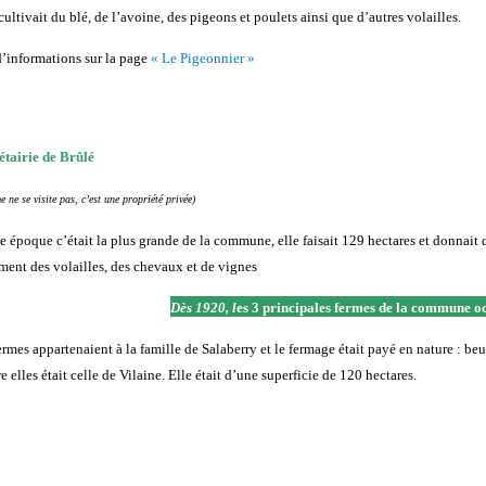
ultivait du blé, de l’avoine, des pigeons et poulets ainsi que d’autres volailles.
d’informations sur la page
« Le Pigeonnier »
tairie de Brûlé
e ne se visite pas, c’est une propriété privée)
te époque c’était la plus grande de la commune, elle faisait 129 hectares et donnait d
ment des volailles, des chevaux et de vignes
Dès 1920, l
es 3 principales fermes de la commune o
ermes appartenaient à la famille de Salaberry et le fermage était payé en nature : beu
e elles était celle de Vilaine. Elle était d’une superficie de 120 hectares.