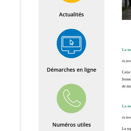
Actualités
La mé
(la ferm
Démarches en ligne
Cette
frome
de mo
La mé
(la ferm
Numéros utiles
La su