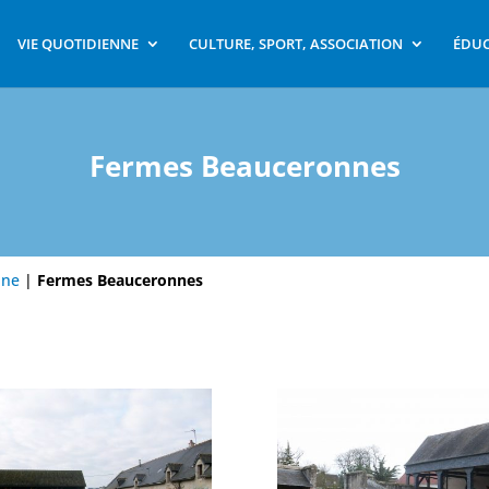
VIE QUOTIDIENNE
CULTURE, SPORT, ASSOCIATION
ÉDUC
Fermes Beauceronnes
ine
|
Fermes Beauceronnes