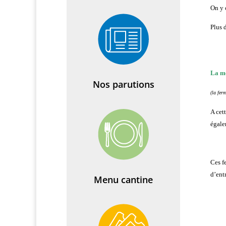
On y c
Plus 
La mé
Nos parutions
(la ferm
A cet
égale
Ces f
d’entr
Menu cantine