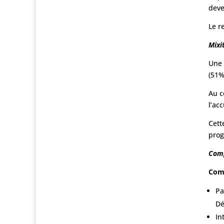
deve
Le r
Mixi
Une 
(51%
Au c
l’ac
Cett
prog
Comp
Comp
Pa
Dé
In