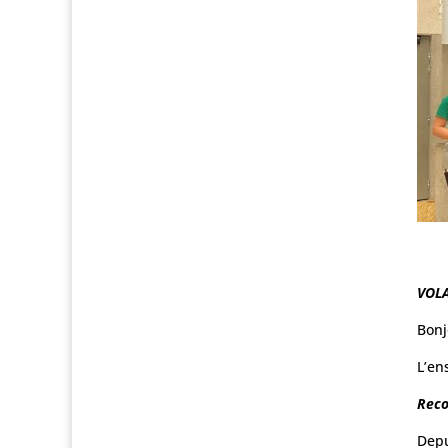
VOL
Bonj
L’en
Reco
Depu