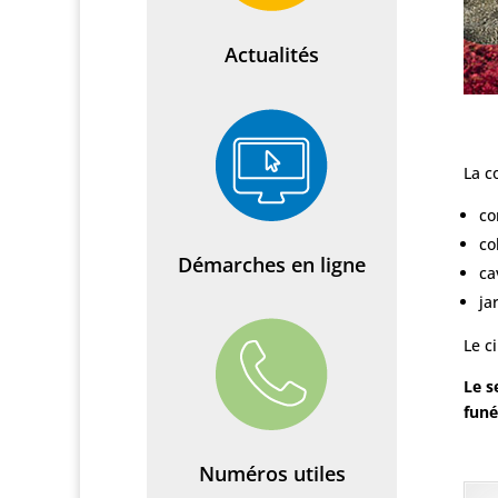
Actualités
La c
co
co
Démarches en ligne
ca
ja
Le c
Le s
funé
Numéros utiles