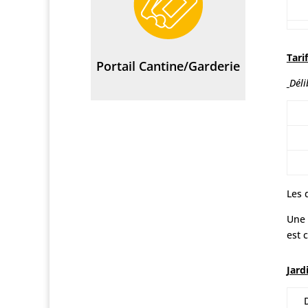
Tari
Portail Cantine/Garderie
Déli
Les 
Une 
est 
Jard