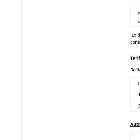
Le 
cons
Tari
Déli
Autr