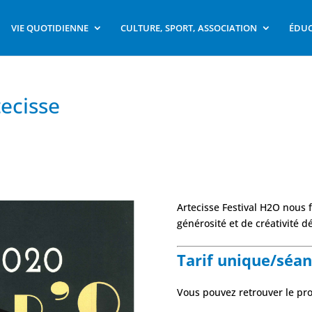
VIE QUOTIDIENNE
CULTURE, SPORT, ASSOCIATION
ÉDUC
tecisse
Artecisse Festival H2O nous f
générosité et de créativité 
Tarif unique/séanc
Vous pouvez retrouver le p