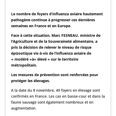
Le nombre de foyers d’influenza aviaire hautement
pathogène continue à progresser ces dernières
semaines en France et en Europe.
Face à cette situation, Marc FESNEAU, ministre de
l’Agriculture et de la Souveraineté alimentaire, a
pris la décision de relever le niveau de risque
épizootique vis-à-vis de l’influenza aviaire de
«
mod
é
r
é
»
à
«
é
lev
é
»
sur le territoire
m
é
tropolitain.
Les mesures de pr
é
vention sont renforc
é
es pour
prot
é
ger les
é
levages.
A la date du 8 novembre, 49 foyers en élevage sont
confirmés en France. Les cas en basse-cour et dans la
faune sauvage sont également nombreux et en
augmentation.