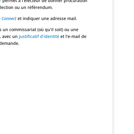
r
permet à l’électeur de donner procuration
élection ou un référendum.
 Connect
et indiquer une adresse mail.
s un commissariat (où qu’il soit) ou une
, avec un
justificatif d’identité
et l’e-mail de
 demande.