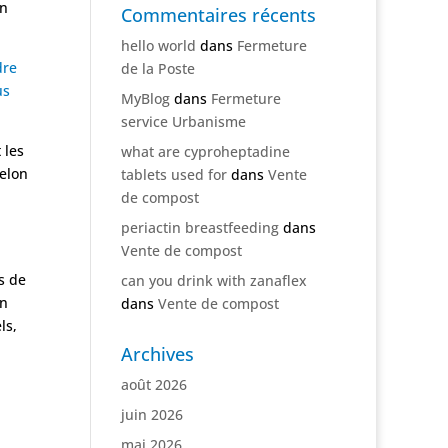
en
Commentaires récents
hello world
dans
Fermeture
dre
de la Poste
us
MyBlog
dans
Fermeture
service Urbanisme
 les
what are cyproheptadine
selon
tablets used for
dans
Vente
de compost
periactin breastfeeding
dans
Vente de compost
s de
can you drink with zanaflex
on
dans
Vente de compost
ls,
Archives
août 2026
juin 2026
mai 2026